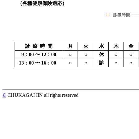
（各種健康保険適応）
診 療 時 間
月
火
水
木
金
9：00 〜 12：00
○
○
休
○
○
診
13：00 〜 16：00
○
○
○
○
©
CHUKAGAI IIN all rights reserved