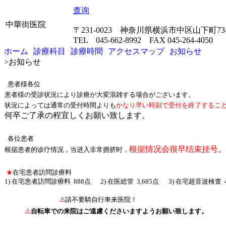
查询
中華街医院
〒231-0023 神奈川県横浜市中区山下町7
TEL 045-662-8992 FAX 045-264-4050
ホーム
診療科目
診療時間
アクセスマップ
お知らせ
>
お知らせ
患者様各位
患者様の受診状況により診療が大変混雑する場合がございます。
状況によっては通常の受付時間よりも
かなり早い時刻で受付を終了するこ
何卒ご了承の程宜しくお願い致します。
各位患者
根据情况会很早
结
束挂号。
根据患者的
诊疗
情况，当
进
入非常
拥挤时
，
★
在宅患者訪問診療料
1) 在宅患者訪問診療料 888点 2) 在医総管 3,685点 3) 在宅超音波検査 
⚠️
請不要騎自行車来医院！
⚠️
自転車での来院はご遠慮くださいますようお願い致します。