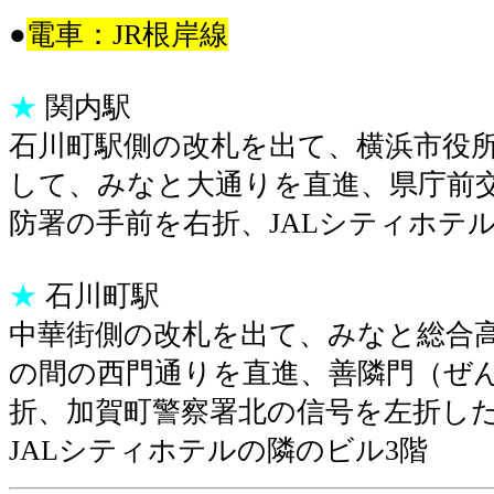
●
電車：
JR
根岸線
★
関内駅
石川町駅側の改札を出て、横浜市役
して、みなと大通りを直進、県庁前
防署の手前を右折、JALシティホテ
★
石川町駅
中華街側の改札を出て、みなと総合
の間の西門通りを直進、善隣門（ぜ
折、加賀町警察署北の信号を左折し
JALシティホテルの隣のビル3階